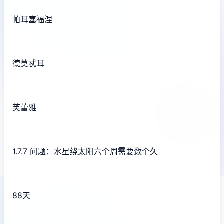
帕耳塞福涅
德莫忒耳
芙蕾雅
1.7.7 问题：水星绕太阳六个周需要数个久
88天