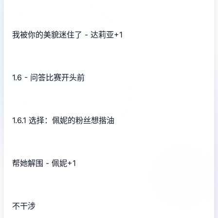
我被你的美貌迷住了 - 达莉亚+1
1.6 - 问答比赛开头前
1.6.1 选择：佩妮的粉丝想揩油
帮她解围 - 佩妮+1
不干涉