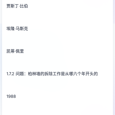
贾斯丁·比伯
埃隆·马斯克
凯蒂·佩里
1.7.2 问题：柏林墙的拆除工作是从哪六个年开头的
1988