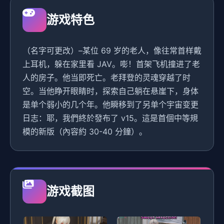
游戏特色
（名字可更改）–某位 69 岁的老人，像往常首样戴
上耳机，躲在家里看 JAV。嘭！首架飞机撞进了老
人的房子。他当即死亡。老拜登的灵魂穿越了时
空。当他睁开眼睛时，探索自己躺在悬崖下，身体
是单个弱小的几个年。他瞬移到了另单个宇宙变更
日志：耶，我們終於發布了 v15。這是首個中等規
模的新版（內容約 30-40 分鐘）。
游戏截图