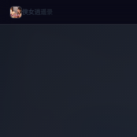
侠女逍遥录