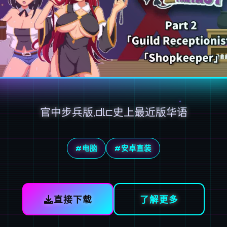
官中步兵版,dlc史上最近版华语
#电脑
#安卓直装
直接下载
了解更多