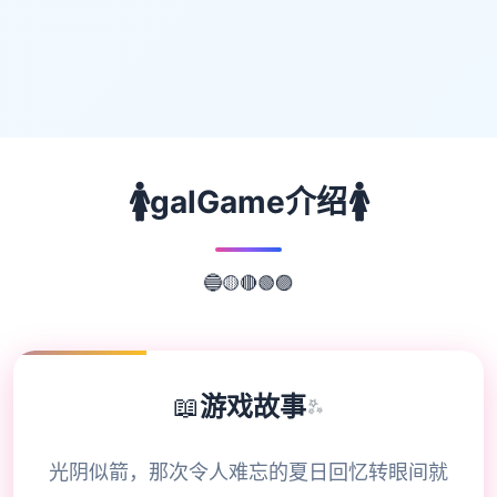
🚺
🚺
galGame介绍
🔴
🟢
🟡
🟣
🔵
📖
游戏故事
✨
光阴似箭，那次令人难忘的夏日回忆转眼间就