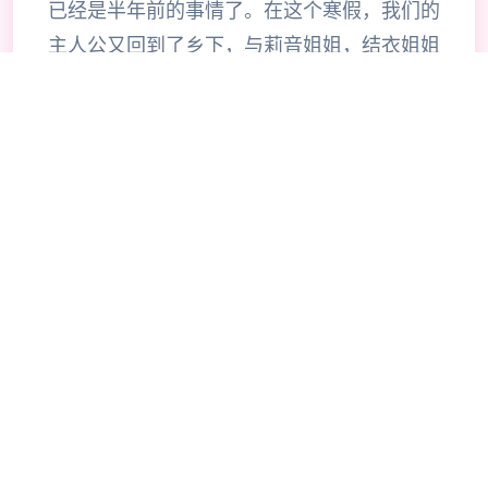
已经是半年前的事情了。在这个寒假，我们的
主人公又回到了乡下，与莉音姐姐，结衣姐姐
和美雪姑姑再续前缘，为这个浪漫的记录写下
了新的篇章。 在回到宁静的海滨小镇后，我
们的主人公不光可以尽情地休闲放松，还可以
跟家人与朋友们五个同玩耍，重拾半年前的牵
绊。 在这个冬天，您究竟能制作出怎样的难
忘回忆呢？让我们拭目以待吧！
🔥
🎸
游戏教程