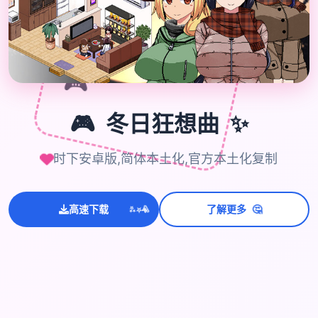
🎮
✨
🎮
冬日狂想曲
时下安卓版,简体本土化,官方本土化复制
💫
✨
🤔
⭐
高速下载
了解更多