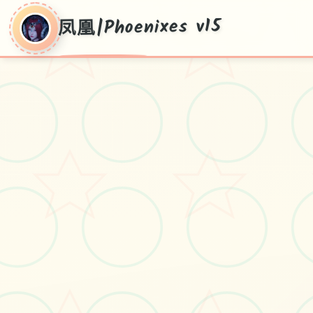
凤凰|Phoenixes v15
凤凰|Phoenixes
v15
pc+安卓+ios，v15现行版获取，官方普
通话