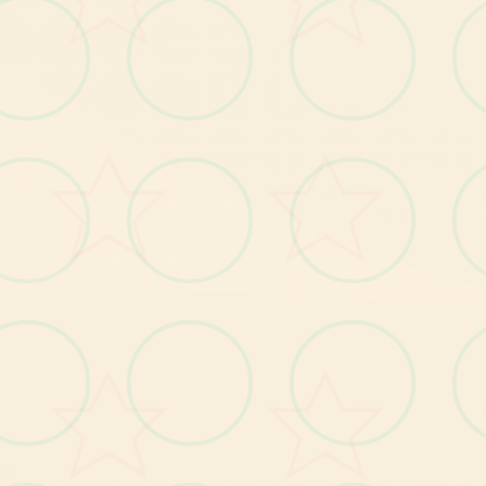
529224
0刀赞助码：